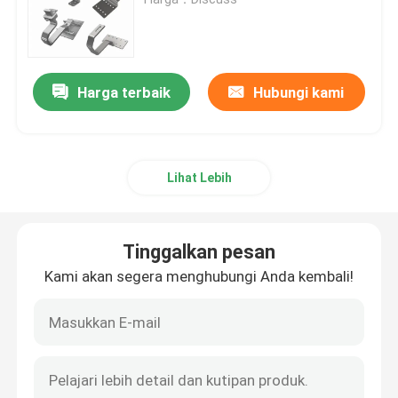
Klem Pemasangan Panel Surya
Harga terbaik
Hubungi kami
Rel Pemasangan Panel Surya
Penjepit Tengah Panel Surya
Lihat Lebih
Penjepit Ujung Panel Surya
Tinggalkan pesan
Kit Sambungan Rel
Kami akan segera menghubungi Anda kembali!
Dudukan Miring Panel Surya
Kait Atap Surya