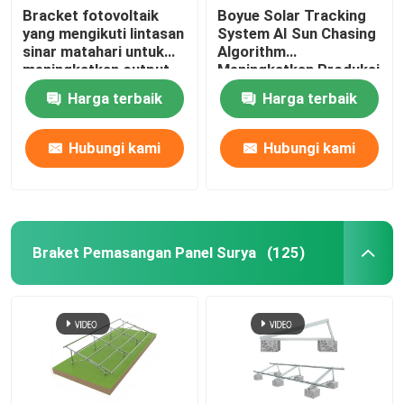
Bracket fotovoltaik
Boyue Solar Tracking
yang mengikuti lintasan
System AI Sun Chasing
sinar matahari untuk
Algorithm
meningkatkan output
Meningkatkan Produksi
tenaga fotovoltaik
Listrik
Harga terbaik
Harga terbaik
Hubungi kami
Hubungi kami
Braket Pemasangan Panel Surya
(125)