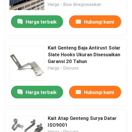
Harga：Bisa dinegosiasikan
Tentang kami
Harga terbaik
Hubungi kami
Tur Pabrik
Kait Genteng Baja Antirust Solar
Kontrol kualitas
Slate Hooks Ukuran Disesuaikan
Garansi 20 Tahun
Harga：Discuss
Hubungi kami
Permintaan Penawaran
Harga terbaik
Hubungi kami
Sistem Pemasangan Panel Surya
Kait Atap Genteng Surya Datar
ISO9001
Braket Pemasangan Panel Surya
Harga：Discuss