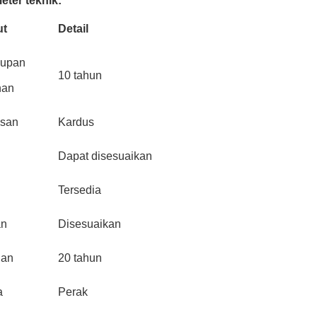
eter teknik:
ut
Detail
dupan
10 tahun
nan
san
Kardus
Dapat disesuaikan
Tersedia
an
Disesuaikan
nan
20 tahun
a
Perak