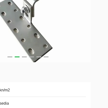
4kn/m2
sedia