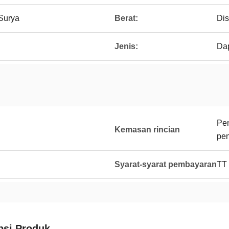
Surya
Berat:
Di
Jenis:
Dap
Pen
Kemasan rincian
pe
Syarat-syarat pembayaran
TT
psi Produk