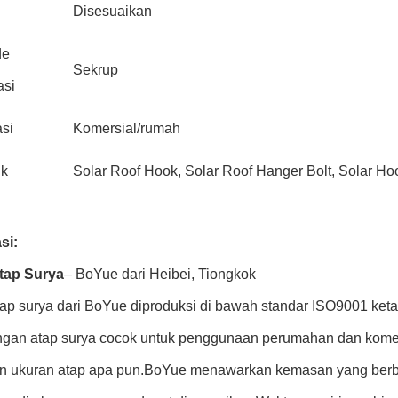
Disesuaikan
de
Sekrup
asi
asi
Komersial/rumah
uk
Solar Roof Hook, Solar Roof Hanger Bolt, Solar Hoo
si:
Atap Surya
– BoYue dari Heibei, Tiongkok
tap surya dari BoYue diproduksi di bawah standar ISO9001 ketat
gan atap surya cocok untuk penggunaan perumahan dan komers
n ukuran atap apa pun.BoYue menawarkan kemasan yang berbed