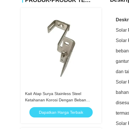
PRODUK-PRODUK TERKAIT
Deskr
Solar
Solar
beban 
gantun
dan t
Solar
bahan 
Kait Atap Surya Stainless Steel
Ketahanan Korosi Dengan Beban
disesu
Angin 60m/S
Dapatkan Harga Terbaik
termas
Solar