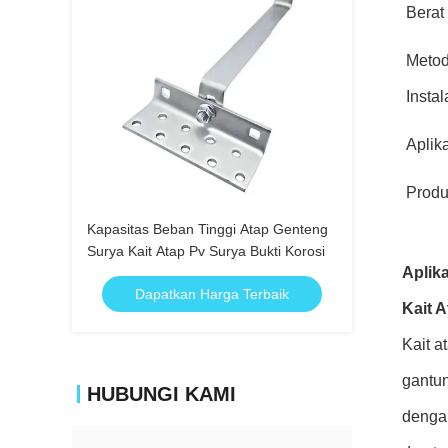
Berat
Meto
Instal
Aplik
Prod
Kapasitas Beban Tinggi Atap Genteng
Surya Kait Atap Pv Surya Bukti Korosi
Aplika
Dapatkan Harga Terbaik
Kait 
Kait a
gantun
HUBUNGI KAMI
denga