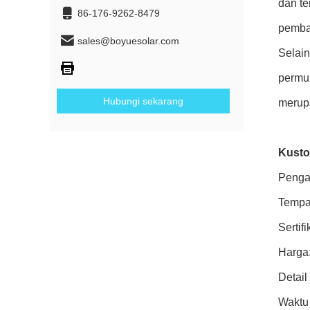
dan te
86-176-9262-8479
pembay
sales@boyuesolar.com
Selain
permuk
Hubungi sekarang
merupa
Kusto
Pengai
Tempat
Sertif
Harga
Detai
Waktu 