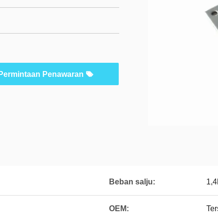
Permintaan Penawaran
Beban salju:
1,
OEM:
Ter