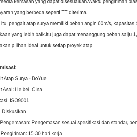
rsedia kemasan yang dapat disesuaikan.Waktu pengiriman biasa
aran yang berbeda seperti TT diterima.
 itu, pengait atap surya memiliki beban angin 60m/s, kapasita
aan yang lebih baik.Itu juga dapat menanggung beban salju 1,4
kan pilihan ideal untuk setiap proyek atap.
misasi:
t Atap Surya - BoYue
 Asal: Heibei, Cina
ikasi: ISO9001
: Diskusikan
l Pengemasan: Pengemasan sesuai spesifikasi dan standar, p
Pengiriman: 15-30 hari kerja