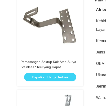
Param
Atrib
Kehi
Laya
Kema
Jenis
Pemasangan Sekrup Kait Atap Surya
OEM
Stainless Steel yang Dapat
Disesuaikan
Ukur
Dapatkan Harga Terbaik
Jami
Warn