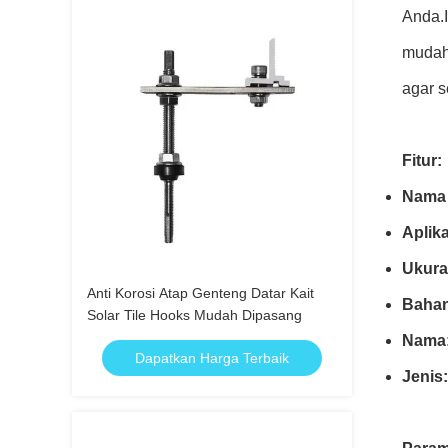
Anda.I
mudah 
agar s
Fitur:
Nama 
Aplika
Ukura
Anti Korosi Atap Genteng Datar Kait
Bahan
Solar Tile Hooks Mudah Dipasang
Nama
Dapatkan Harga Terbaik
Jenis: