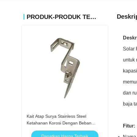
Deskri
PRODUK-PRODUK TERKAIT
Deskr
Solar 
untuk 
kapas
memun
dan ru
baja t
Kait Atap Surya Stainless Steel
Ketahanan Korosi Dengan Beban
Fitur:
Angin 60m/S
Dapatkan Harga Terbaik
Nama 