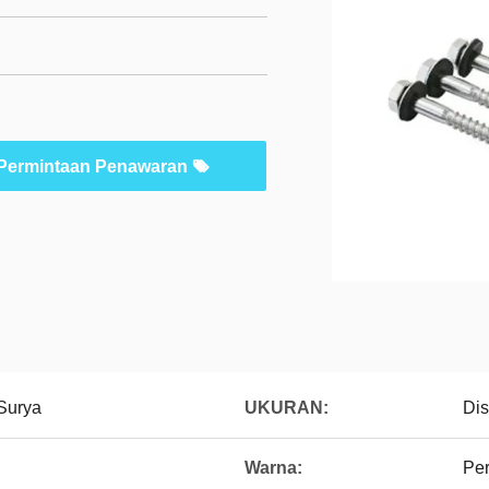
Permintaan Penawaran
Surya
UKURAN:
Di
Warna:
Pe