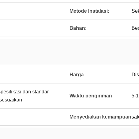
Metode Instalasi:
Se
Bahan:
Bes
Harga
Di
esifikasi dan standar,
Waktu pengiriman
5-1
sesuaikan
Menyediakan kemampuan
sat