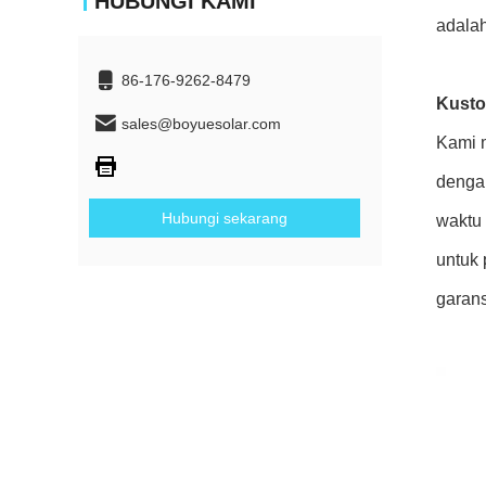
HUBUNGI KAMI
adalah
86-176-9262-8479
Kusto
sales@boyuesolar.com
Kami 
dengan
Hubungi sekarang
waktu 
untuk 
garans