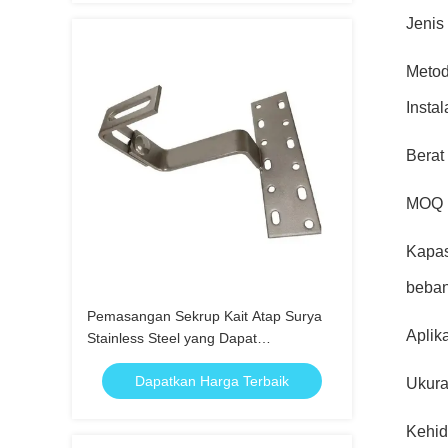
Jenis
Meto
Instal
Berat
MOQ
Kapas
beba
Pemasangan Sekrup Kait Atap Surya
Aplik
Stainless Steel yang Dapat
Disesuaikan
Dapatkan Harga Terbaik
Ukur
Kehi