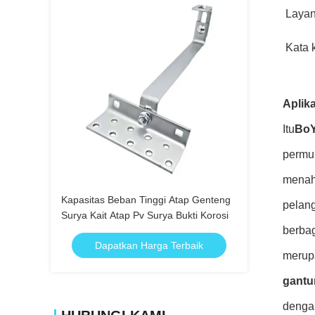
Laya
Kata 
Aplika
Itu
Bo
permuk
menaha
Kapasitas Beban Tinggi Atap Genteng
pelan
Surya Kait Atap Pv Surya Bukti Korosi
berbag
Dapatkan Harga Terbaik
merupa
gantu
denga