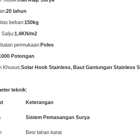
an:
20 tahun
itas beban:
150kg
Salju:
1,4KN/m2
batan permukaan:
Poles
1000 Potongan
n Khusus:
Solar Hook Stainless, Baut Gantungan Stainless S
eter teknik:
ut
Keterangan
a
Sistem Pemasangan Surya
n
Besi tahan karat