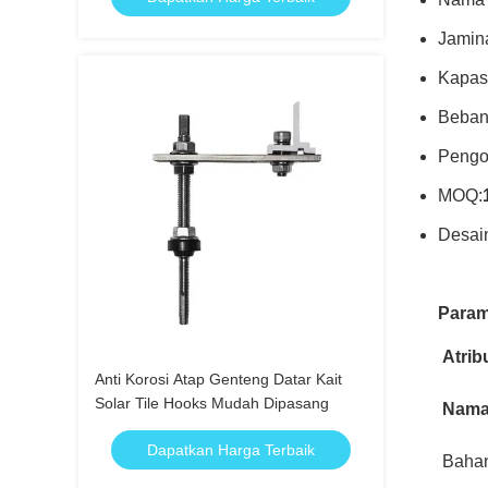
Jamin
Kapas
Beban 
Pengo
MOQ:
Desai
Param
Atrib
Anti Korosi Atap Genteng Datar Kait
Solar Tile Hooks Mudah Dipasang
Nam
Dapatkan Harga Terbaik
Baha