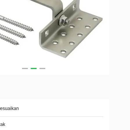
sesuaikan
rak