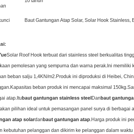
10 tahun
nan
kunci
Baut Gantungan Atap Solar, Solar Hook Stainless,
si:
Yue
Solar Roof Hook terbuat dari stainless steel berkualitas tingg
aan pemolesan yang sempurna dan warna perak.Ini memiliki k
n beban salju 1,4KN/m2.Produk ini diproduksi di Heibei, Chi
ggan.Kapasitas beban produk ini mencapai maksimal 150kg.Sa
ai atap.Itu
baut gantungan stainless steel
Dan
baut gantunga
kan pilihan ideal untuk pemasangan panel surya di berbagai 
ngan atap solar
dan
baut gantungan atap
.Harga produk ini pe
n kebutuhan pelanggan dan dikirim ke pelanggan dalam waktu 