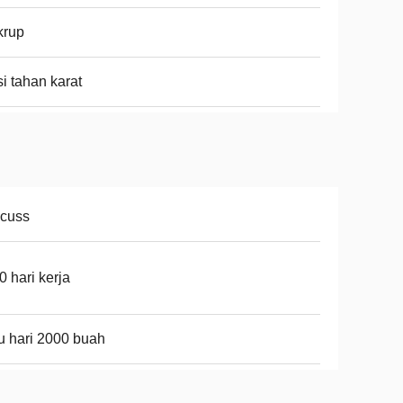
krup
i tahan karat
scuss
0 hari kerja
u hari 2000 buah