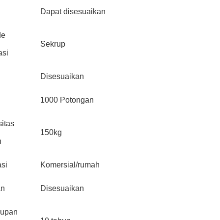
Dapat disesuaikan
de
Sekrup
asi
Disesuaikan
1000 Potongan
itas
150kg
n
asi
Komersial/rumah
an
Disesuaikan
dupan