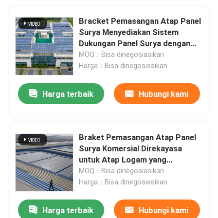
Bracket Pemasangan Atap Panel
Surya Menyediakan Sistem
Dukungan Panel Surya dengan
Penetrasi Atap Minimal dan
MOQ：Bisa dinegosiasikan
Proses Instalasi Cepat
Harga：Bisa dinegosiasikan
Harga terbaik
Hubungi kami
Braket Pemasangan Atap Panel
Surya Komersial Direkayasa
untuk Atap Logam yang
Menawarkan Pemasangan Aman
MOQ：Bisa dinegosiasikan
dan Umur Panjang
Harga：Bisa dinegosiasikan
Harga terbaik
Hubungi kami