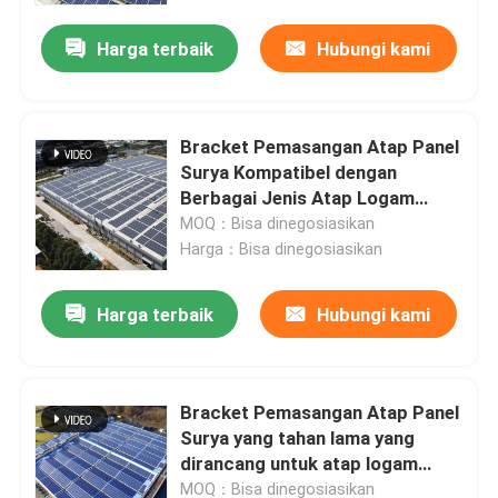
Harga terbaik
Hubungi kami
Bracket Pemasangan Atap Panel
Surya Kompatibel dengan
Berbagai Jenis Atap Logam
Memberikan Solusi Instalasi dan
MOQ：Bisa dinegosiasikan
Dukungan Fleksibel
Harga：Bisa dinegosiasikan
Harga terbaik
Hubungi kami
Rumah
Bracket Pemasangan Atap Panel
Produk
Surya yang tahan lama yang
dirancang untuk atap logam
dengan opsi kaki baut gantungan
Video
MOQ：Bisa dinegosiasikan