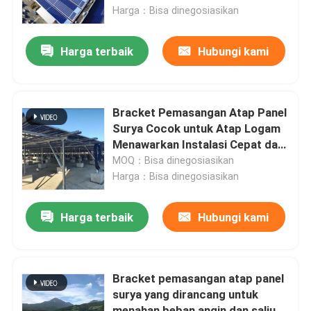
yang memastikan pemasangan
Harga：Bisa dinegosiasikan
dan kinerja yang mudah
Tentang kami
Harga terbaik
Hubungi kami
Tur Pabrik
Bracket Pemasangan Atap Panel
Kontrol kualitas
Surya Cocok untuk Atap Logam
Menawarkan Instalasi Cepat dan
Dukungan untuk Sistem Energi
MOQ：Bisa dinegosiasikan
Hubungi kami
Surya Komersial
Harga：Bisa dinegosiasikan
Permintaan Penawaran
Harga terbaik
Hubungi kami
Sistem Pemasangan Panel Surya
Bracket pemasangan atap panel
surya yang dirancang untuk
Braket Pemasangan Panel Surya
menahan beban angin dan salju