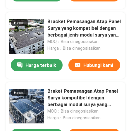
Bracket Pemasangan Atap Panel
Surya yang kompatibel dengan
berbagai jenis modul surya yang
memastikan pemasangan di atap
MOQ：Bisa dinegosiasikan
logam
Harga：Bisa dinegosiasikan
Harga terbaik
Hubungi kami
Braket Pemasangan Atap Panel
Surya kompatibel dengan
berbagai modul surya yang
menawarkan solusi pemasangan
MOQ：Bisa dinegosiasikan
yang fleksibel dan di atap
Harga：Bisa dinegosiasikan