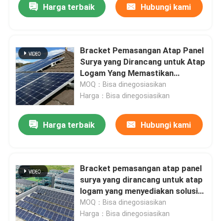
Harga terbaik
Hubungi kami
Bracket Pemasangan Atap Panel
Surya yang Dirancang untuk Atap
Logam Yang Memastikan
Pemasangan dan Peningkatan
MOQ：Bisa dinegosiasikan
Keberlanjutan Energi untuk
Harga：Bisa dinegosiasikan
Bisnis
Harga terbaik
Hubungi kami
Bracket pemasangan atap panel
surya yang dirancang untuk atap
logam yang menyediakan solusi
pemasangan dan menghemat
MOQ：Bisa dinegosiasikan
waktu dan biaya pemasangan
Harga：Bisa dinegosiasikan