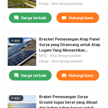
pemasangan yang dapat
Harga：Bisa dinegosiasikan
disesuaikan untuk penyelarasan
Tentang kami
yang presisi
Harga terbaik
Hubungi kami
Tur Pabrik
Bracket Pemasangan Atap Panel
Kontrol kualitas
Surya yang Dirancang untuk Atap
Logam Yang Memastikan
Pemasangan dan Peningkatan
MOQ：Bisa dinegosiasikan
Hubungi kami
Keberlanjutan Energi untuk
Harga：Bisa dinegosiasikan
Bisnis
Permintaan Penawaran
Harga terbaik
Hubungi kami
Sistem Pemasangan Panel Surya
Braket Pemasangan Surya
Ground tugas berat yang dibuat
Braket Pemasangan Panel Surya
dari bahan tahan korosi untuk