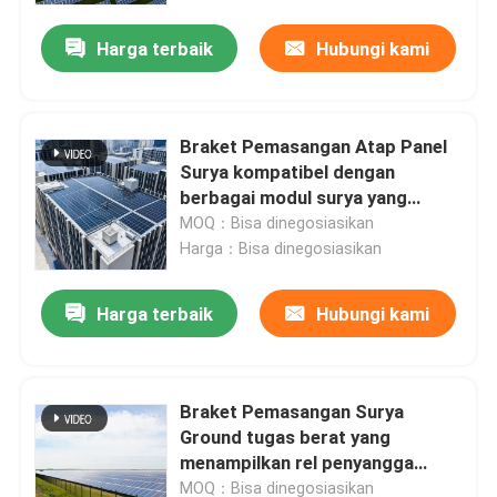
lama dan awet.
Harga terbaik
Hubungi kami
Braket Pemasangan Atap Panel
Surya kompatibel dengan
berbagai modul surya yang
menawarkan solusi pemasangan
MOQ：Bisa dinegosiasikan
yang fleksibel dan di atap
Harga：Bisa dinegosiasikan
Harga terbaik
Hubungi kami
Rumah
Braket Pemasangan Surya
Produk
Ground tugas berat yang
menampilkan rel penyangga
aluminium ekstrusi dan kaki
Video
MOQ：Bisa dinegosiasikan