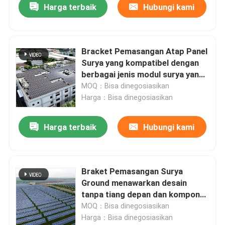
Harga terbaik
Hubungi kami
Bracket Pemasangan Atap Panel
Surya yang kompatibel dengan
berbagai jenis modul surya yang
memastikan pemasangan di atap
MOQ：Bisa dinegosiasikan
logam
Harga：Bisa dinegosiasikan
Harga terbaik
Hubungi kami
Braket Pemasangan Surya
Ground menawarkan desain
tanpa tiang depan dan komponen
aluminium anodized untuk solusi
MOQ：Bisa dinegosiasikan
pemasangan surya yang tahan
Harga：Bisa dinegosiasikan