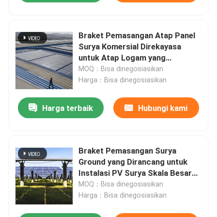
Braket Pemasangan Atap Panel
Surya Komersial Direkayasa
untuk Atap Logam yang
Menawarkan Pemasangan Aman
MOQ：Bisa dinegosiasikan
dan Umur Panjang
Harga：Bisa dinegosiasikan
Harga terbaik
Hubungi kami
Braket Pemasangan Surya
Ground yang Dirancang untuk
Instalasi PV Surya Skala Besar
dengan Perakitan dan
MOQ：Bisa dinegosiasikan
Penyesuaian di Lokasi yang
Harga：Bisa dinegosiasikan
Mudah