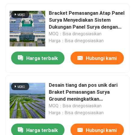
Bracket Pemasangan Atap Panel
Surya Menyediakan Sistem
Dukungan Panel Surya dengan
Penetrasi Atap Minimal dan
MOQ：Bisa dinegosiasikan
Proses Instalasi Cepat
Harga：Bisa dinegosiasikan
Harga terbaik
Hubungi kami
Desain tiang dan pos unik dari
Braket Pemasangan Surya
Ground meningkatkan
kemampuan beradaptasi dengan
MOQ：Bisa dinegosiasikan
tanah dan memperkuat stabilitas
Harga：Bisa dinegosiasikan
keseluruhan sistem pemasangan.
Harga terbaik
Hubungi kami