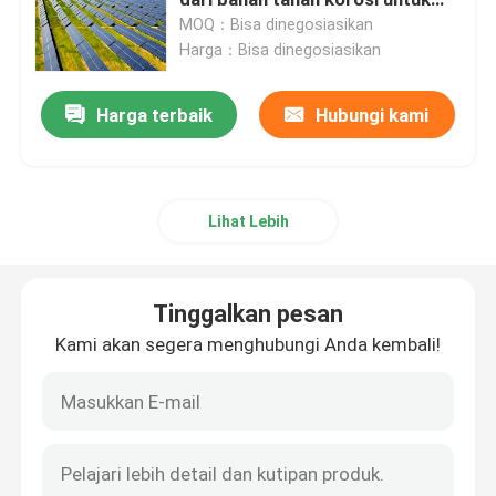
pemasangan panel surya di
MOQ：Bisa dinegosiasikan
pertanian
Harga：Bisa dinegosiasikan
Klem Pemasangan Panel Surya
Harga terbaik
Hubungi kami
Rel Pemasangan Panel Surya
Penjepit Tengah Panel Surya
Lihat Lebih
Penjepit Ujung Panel Surya
Tinggalkan pesan
Kit Sambungan Rel
Kami akan segera menghubungi Anda kembali!
Dudukan Miring Panel Surya
Kait Atap Surya