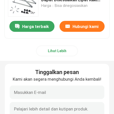
Miring
Harga：Bisa dinegosiasikan
Klem Pemasangan Panel Surya
Harga terbaik
Hubungi kami
Rel Pemasangan Panel Surya
Penjepit Tengah Panel Surya
Lihat Lebih
Penjepit Ujung Panel Surya
Tinggalkan pesan
Kit Sambungan Rel
Kami akan segera menghubungi Anda kembali!
Dudukan Miring Panel Surya
Kait Atap Surya