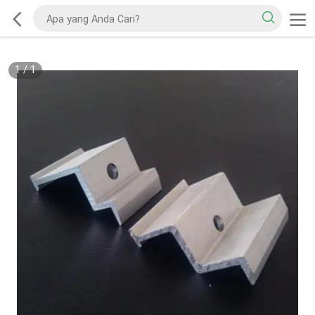
1
/
1