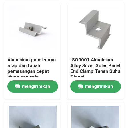
Aluminium panel surya
ISO9001 Aluminium
atap dan tanah
Alloy Silver Solar Panel
pemasangan cepat
End Clamp Tahan Suhu
ujung penjepit
Tinggi
mengirimkan
mengirimkan
Rumah
permintaan
permintaan
Produk
Video