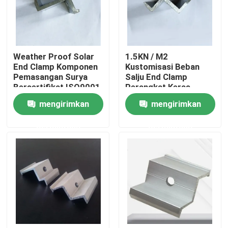
Tentang kami
Weather Proof Solar
1.5KN / M2
Tur Pabrik
End Clamp Komponen
Kustomisasi Beban
Pemasangan Surya
Salju End Clamp
Bersertifikat ISO9001
Perangkat Keras
Kontrol kualitas
Pemasangan Panel
mengirimkan
mengirimkan
Surya
permintaan
permintaan
Hubungi kami
Permintaan Penawaran
Sistem Pemasangan Panel Surya
Braket Pemasangan Panel Surya