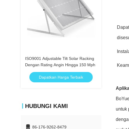
Dapa
dises
Insta
ISO9001 Adjustable Tilt Solar Racking
Dengan Rating Angin Hingga 150 Mph
Keam
Dapatkan Harga Terbaik
Aplika
BoYue 
HUBUNGI KAMI
untuk 
denga
86-176-9262-8479