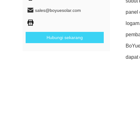
sudut 
sales@boyuesolar.com
panel 
logam.
pemba
Hubungi sekarang
BoYue
dapat