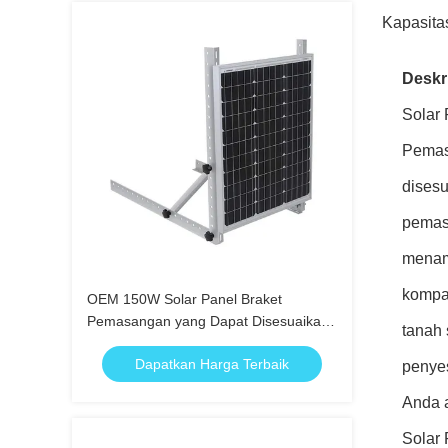
Kapasita
Deskr
Solar 
Pemas
disesu
pemas
menamp
kompat
OEM 150W Solar Panel Braket
Pemasangan yang Dapat Disesuaikan
tanah
Instalasi Mudah
Dapatkan Harga Terbaik
penye
Anda a
Solar 