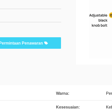
Permintaan Penawaran
Warna:
Pe
Kesesuaian:
Ke