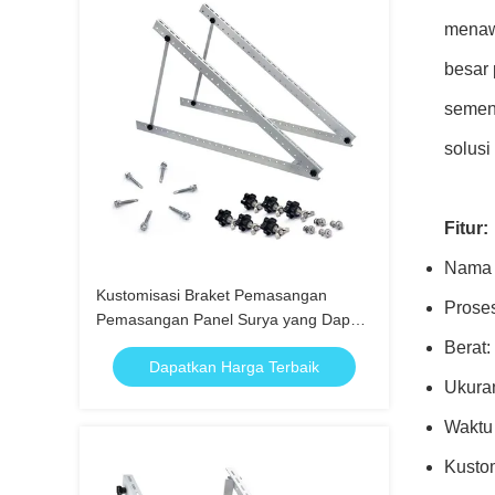
menawa
besar 
semen
solus
Fitur:
Nama P
Kustomisasi Braket Pemasangan
Prose
Pemasangan Panel Surya yang Dapat
Disesuaikan Lipat Kaki Miring
Berat:
Dapatkan Harga Terbaik
Ukura
Waktu 
Kusto