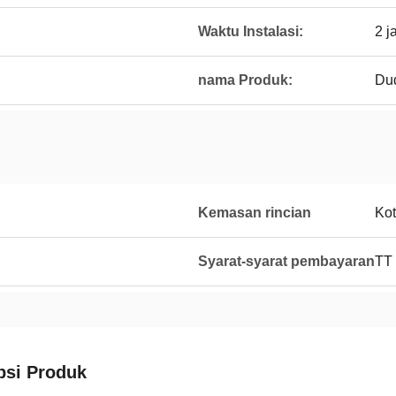
Waktu Instalasi:
2 j
nama Produk:
Dud
Kemasan rincian
Kot
Syarat-syarat pembayaran
TT
psi Produk