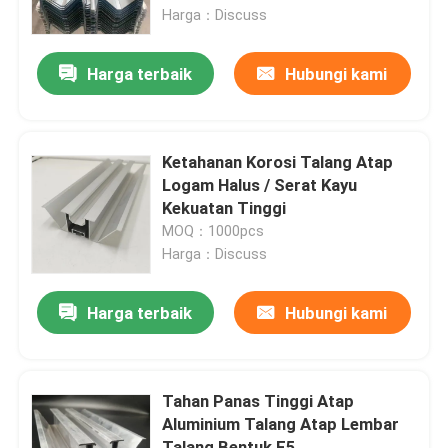
Harga：Discuss
Tentang kami
Harga terbaik
Hubungi kami
Tur Pabrik
Ketahanan Korosi Talang Atap
Kontrol kualitas
Logam Halus / Serat Kayu
Kekuatan Tinggi
MOQ：1000pcs
Hubungi kami
Harga：Discuss
Permintaan Penawaran
Harga terbaik
Hubungi kami
Sistem Pemasangan Panel Surya
Tahan Panas Tinggi Atap
Aluminium Talang Atap Lembar
Braket Pemasangan Panel Surya
Talang Bentuk F5