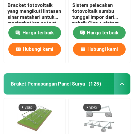
Bracket fotovoltaik
Sistem pelacakan
yang mengikuti lintasan
fotovoltaik sumbu
sinar matahari untuk
tunggal impor dari
meningkatkan output
pabrik Cina + sistem
tenaga fotovoltaik
pembersihan panel
Harga terbaik
Harga terbaik
fotovoltaik sendiri
Hubungi kami
Hubungi kami
Braket Pemasangan Panel Surya
(125)