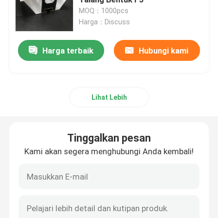
MOQ：1000pcs
Harga：Discuss
Klem Pemasangan Panel Surya
Harga terbaik
Hubungi kami
Rel Pemasangan Panel Surya
Penjepit Tengah Panel Surya
Lihat Lebih
Penjepit Ujung Panel Surya
Tinggalkan pesan
Kit Sambungan Rel
Kami akan segera menghubungi Anda kembali!
Dudukan Miring Panel Surya
Kait Atap Surya