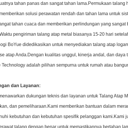
tnya tahan panas dan sangat tahan lama.Permukaan talang hal
memberikan solusi perawatan rendah dan tahan lama untuk sis
angat tahan cuaca dan memberikan perlindungan yang sangat b
Waktu pengiriman talang atap metal biasanya 15-20 hari setela
ogi BoYue didedikasikan untuk menyediakan talang atap logam
se atap Anda.Dengan kualitas unggul, kinerja andal, dan daya 
 Technology adalah pilihan sempurna untuk rumah atau bangu
gan dan Layanan:
enawarkan dukungan teknis dan layanan untuk Talang Atap Met
ikan, dan pemeliharaan.Kami memberikan bantuan dalam mera
uhi kebutuhan dan kebutuhan spesifik pelanggan kami.Kami j
erawat talang dengan benar untuk memastikannya bertahan lam