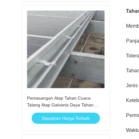
Tahan
Memb
Panj
Toler
Taha
Jenis
Pemasangan Atap Tahan Cuaca
Keteb
Talang Atap Galvanis Daya Tahan
Tinggi
Perm
Dapatkan Harga Terbaik
Wakt