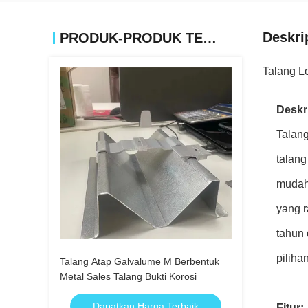
Deskri
PRODUK-PRODUK TERKAIT
Talang L
Deskr
Talang
talang
mudah
yang r
tahun 
piliha
Talang Atap Galvalume M Berbentuk
Metal Sales Talang Bukti Korosi
Dapatkan Harga Terbaik
Fitur: