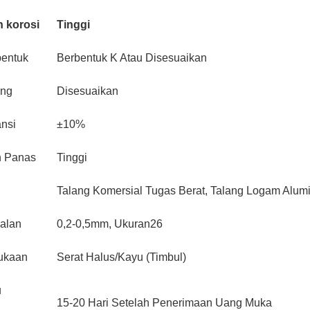
 korosi
Tinggi
entuk
Berbentuk K Atau Disesuaikan
ang
Disesuaikan
ansi
±10%
n Panas
Tinggi
Talang Komersial Tugas Berat, Talang Logam Alum
alan
0,2-0,5mm, Ukuran26
ukaan
Serat Halus/Kayu (Timbul)
u
15-20 Hari Setelah Penerimaan Uang Muka