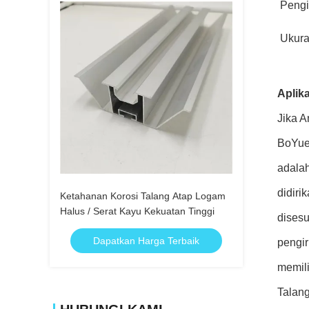
Pengi
Ukur
Aplika
Jika A
BoYue 
adalah
didiri
Ketahanan Korosi Talang Atap Logam
Halus / Serat Kayu Kekuatan Tinggi
disesu
Dapatkan Harga Terbaik
pengir
memili
Talang