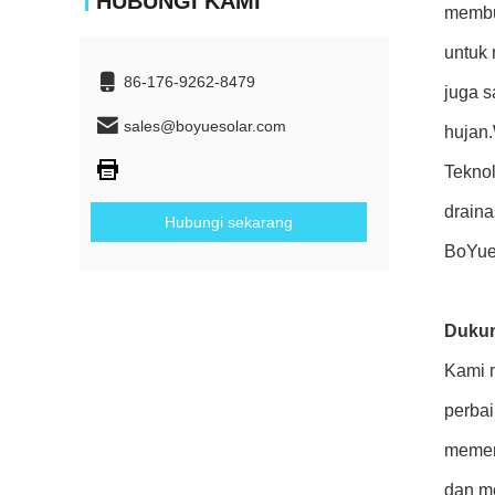
HUBUNGI KAMI
membua
untuk 
86-176-9262-8479
juga s
sales@boyuesolar.com
hujan.
Teknol
draina
Hubungi sekarang
BoYue
Dukun
Kami m
perba
memen
dan m