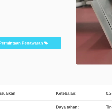
Permintaan Penawaran
esuaikan
Ketebalan:
0,
Daya tahan:
Tin