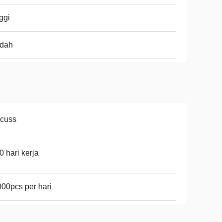
ggi
ndah
scuss
0 hari kerja
00pcs per hari