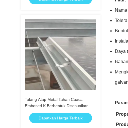
Nama 
Tolera
Bentuk
Instal
Daya t
Bahan
Mengkh
galvan
Talang Atap Metal Tahan Cuaca
Param
Embosed K Berbentuk Disesuaikan
Prope
Dapatkan Harga Terbaik
Prod