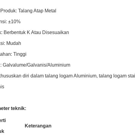
Produk: Talang Atap Metal
nsi: ±10%
: Berbentuk K Atau Disesuaikan
asi: Mudah
ahan: Tinggi
: Galvalume/Galvanis/Aluminium
ususkan diri dalam talang logam Aluminium, talang logam stain
is
eter teknik:
rti
Keterangan
uk