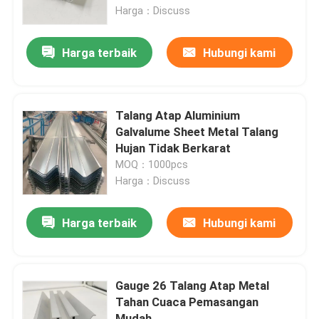
Harga：Discuss
Tentang kami
Harga terbaik
Hubungi kami
Tur Pabrik
Talang Atap Aluminium
Kontrol kualitas
Galvalume Sheet Metal Talang
Hujan Tidak Berkarat
MOQ：1000pcs
Hubungi kami
Harga：Discuss
Permintaan Penawaran
Harga terbaik
Hubungi kami
Sistem Pemasangan Panel Surya
Gauge 26 Talang Atap Metal
Tahan Cuaca Pemasangan
Braket Pemasangan Panel Surya
Mudah