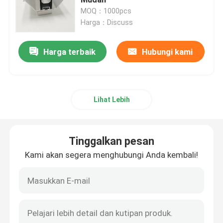
MOQ：1000pcs
Harga：Discuss
Klem Pemasangan Panel Surya
Harga terbaik
Hubungi kami
Rel Pemasangan Panel Surya
Penjepit Tengah Panel Surya
Lihat Lebih
Penjepit Ujung Panel Surya
Tinggalkan pesan
Kit Sambungan Rel
Kami akan segera menghubungi Anda kembali!
Dudukan Miring Panel Surya
Kait Atap Surya