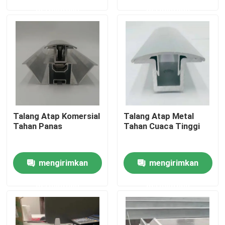
permintaan
permintaan
Tentang kami
Tur Pabrik
Kontrol kualitas
Talang Atap Komersial
Talang Atap Metal
Hubungi kami
Tahan Panas
Tahan Cuaca Tinggi
Permintaan Penawaran
mengirimkan
mengirimkan
permintaan
permintaan
Sistem Pemasangan Panel Surya
Braket Pemasangan Panel Surya