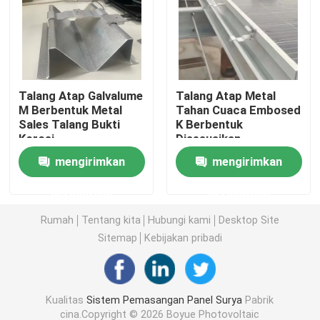
Klem Pemasangan Panel Surya
Rel Pemasangan Panel Surya
Talang Atap Galvalume
Talang Atap Metal
M Berbentuk Metal
Tahan Cuaca Embosed
Sales Talang Bukti
K Berbentuk
Penjepit Tengah Panel Surya
Korosi
Disesuaikan
mengirimkan
mengirimkan
Penjepit Ujung Panel Surya
permintaan
permintaan
Kit Sambungan Rel
Rumah
Tentang kita
Hubungi kami
Desktop Site
Sitemap
Kebijakan pribadi
Dudukan Miring Panel Surya
Kualitas
Sistem Pemasangan Panel Surya
Pabrik
Kait Atap Surya
cina.Copyright © 2026 Boyue Photovoltaic