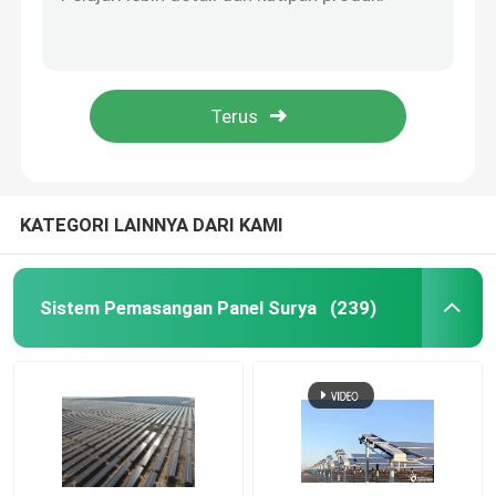
Talang Atap Metal Tahan Cuaca Embosed K Berbentuk Disesuaikan
Talang Atap Galvalume M Berbentuk Metal Sales Talang Bukti Korosi
Klem Pemasangan Panel Surya
Tahan Angin Yang Sangat Baik Solar Panel End Clamp Mount Garansi 5 Tahun
Anodizing Aluminium Solar Panel End Clamp Pemasangan Atap Dan Tanah
Rel Pemasangan Panel Surya
Ukuran Disesuaikan Aluminium Alloy Solar Panel Roof Fittings Anticorrosive
Penjepit Tengah Panel Surya
KATEGORI LAINNYA DARI KAMI
Penjepit Ujung Panel Surya
Sistem Pemasangan Panel Surya
(239)
Kit Sambungan Rel
Dudukan Miring Panel Surya
Kait Atap Surya