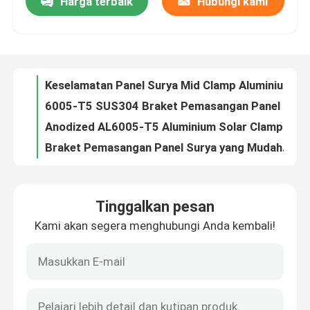
Harga terbaik
Hubungi kami
Keselamatan Panel Surya Mid Clamp Aluminium Alloy Tipe U Instalasi Mudah
6005-T5 SUS304 Braket Pemasangan Panel Surya Rangka Tanah Panel Surya Anodized
Tentang kami
Anodized AL6005-T5 Aluminium Solar Clamp Pv Panel Klem Umur Panjang
Braket Pemasangan Panel Surya yang Mudah Dirakit Untuk Pemasangan Lapangan Terbuka di Lokasi
Tur Pabrik
Braket Pemasangan Panel Surya Aluminium Anodized Tahan Korosi
Stabilitas Tinggi Kurung Pemasangan Panel Surya 190-380 Watt Instalasi Mudah
Kontrol kualitas
Al6005-T5 Solar Panel Ground Mounting Frame Berdiri Bebas Disesuaikan
Perlindungan Korosi Penjepit Tengah Surya 35mm-50mm Klem Atap Panel Surya
Aluminium AL6063-T5 Klip Atap Panel Surya Klip Pemasangan Surya 50mm
Hubungi kami
Talang Atap Metal Stainless Steel Panjang yang Dapat Disesuaikan K Berbentuk Talang
Tinggalkan pesan
Talang Atap Logam Aluminium 0.2mm-0.5mm Instalasi Mudah Perawatan Rendah
Permintaan Penawaran
Kami akan segera menghubungi Anda kembali!
Pengukur Ketebalan 26 Talang Hujan Logam Perak Talang Atap Komersial
Talang Atap Aluminium Galvalume Sheet Metal Talang Hujan Tidak Berkarat
Sistem Pemasangan Panel Surya
Ketahanan Korosi Talang Atap Logam Halus / Serat Kayu Kekuatan Tinggi
Pemasangan Atap Tahan Cuaca Talang Atap Galvanis Daya Tahan Tinggi
Braket Pemasangan Panel Surya