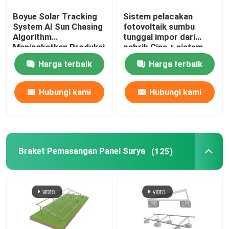
Boyue Solar Tracking
Sistem pelacakan
Talang Atap Metal
System AI Sun Chasing
fotovoltaik sumbu
Algorithm
tunggal impor dari
Meningkatkan Produksi
pabrik Cina + sistem
Baki Kabel Galvanis
Listrik
pembersihan panel
Harga terbaik
Harga terbaik
fotovoltaik sendiri
Plat Baja Anti Selip
Hubungi kami
Hubungi kami
Braket Pemasangan Panel Surya
(125)