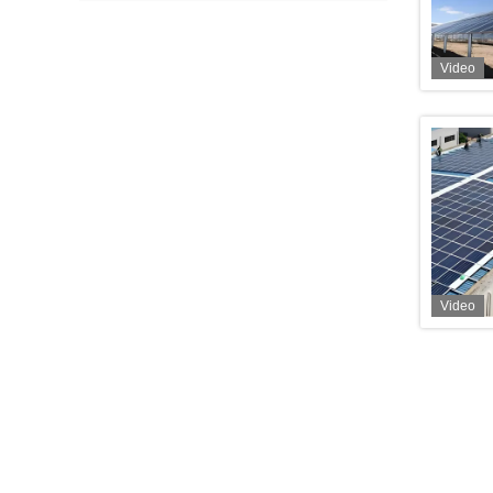
Video
Video