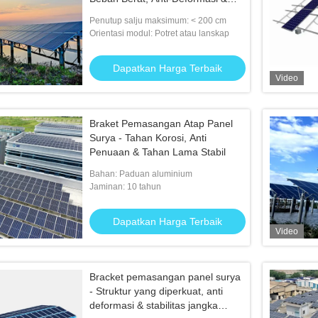
Stabil Jangka Panjang
Penutup salju maksimum: < 200 cm
Orientasi modul: Potret atau lanskap
Dapatkan Harga Terbaik
Video
Braket Pemasangan Atap Panel
Surya - Tahan Korosi, Anti
Penuaan & Tahan Lama Stabil
Bahan: Paduan aluminium
Jaminan: 10 tahun
Dapatkan Harga Terbaik
Video
Bracket pemasangan panel surya
- Struktur yang diperkuat, anti
deformasi & stabilitas jangka