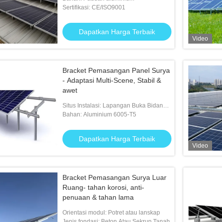
Generasi Listrik
Sertifikasi: CE/ISO9001
Panel Surya Anodized
Rangka Pemasangan Ground Panel
Brak
Surya Tanpa Lapisan
Al60
Dapatkan Harga Terbaik
Video
n Harga Terbaik
Dapatkan Harga Terbaik
Bracket Pemasangan Panel Surya
- Adaptasi Multi-Scene, Stabil &
awet
Situs Instalasi: Lapangan Buka Bidang /
Tanah / Bumi / Beton
Bahan: Aluminium 6005-T5
Dapatkan Harga Terbaik
Video
Bracket Pemasangan Surya Luar
Ruang- tahan korosi, anti-
penuaan & tahan lama
Orientasi modul: Potret atau lanskap
Jenis fondasi: Beton Atau Sekrup Tanah