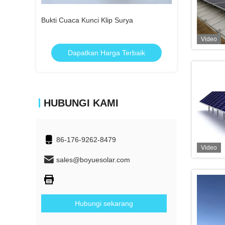
ya Tahan
Bukti Cuaca Kunci Klip Surya
Braket Dudukan 
Video
rbaik
Dapatkan Harga Terbaik
Dapatka
HUBUNGI KAMI
86-176-9262-8479
Video
sales@boyuesolar.com
Hubungi sekarang