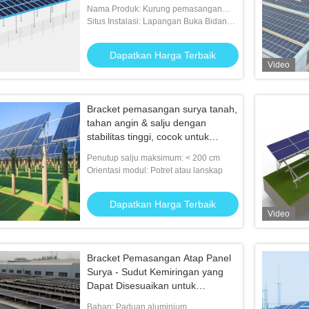
panjang
Nama Produk: Kurung pemasangan
panel surya
Situs Instalasi: Lapangan Buka Bidang /
Tanah / Bumi / Beton
Dapatkan Harga Terbaik
Video
Bracket pemasangan surya tanah,
tahan angin & salju dengan
stabilitas tinggi, cocok untuk
bentuk lanskap yang kompleks
Penutup salju maksimum: < 200 cm
Orientasi modul: Potret atau lanskap
Dapatkan Harga Terbaik
Video
Bracket Pemasangan Atap Panel
Surya - Sudut Kemiringan yang
Dapat Disesuaikan untuk
Memaksimalkan Pencahayaan &
Bahan: Paduan aluminium