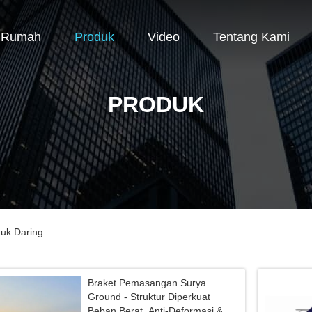
Rumah
Produk
Video
Tentang Kami
PRODUK
duk Daring
Braket Pemasangan Surya
Ground - Struktur Diperkuat
Beban Berat, Anti-Deformasi &