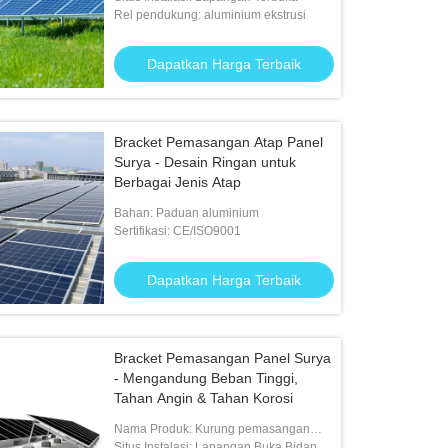
Rel pendukung: aluminium ekstrusi
et Pemasangan Panel Surya
Klem Atap Logam Surya yang Dipo
05-T5 SUS304
Dapatkan Harga Terbaik
Dapatkan Harga Terbaik
Dapatkan Harga Terbaik
Bracket Pemasangan Atap Panel
Surya - Desain Ringan untuk
Berbagai Jenis Atap
Bahan: Paduan aluminium
Sertifikasi: CE/ISO9001
Dapatkan Harga Terbaik
Bracket Pemasangan Panel Surya
- Mengandung Beban Tinggi,
Tahan Angin & Tahan Korosi
Nama Produk: Kurung pemasangan
panel surya
Situs Instalasi: Lapangan Buka Bidang /