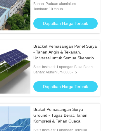
ekspansi atap komersial & industri
Bahan: Paduan aluminium
Jaminan: 10 tahun
Dapatkan Harga Terbaik
Bracket Pemasangan Panel Surya
- Tahan Angin & Tekanan,
Universal untuk Semua Skenario
Situs Instalasi: Lapangan Buka Bidang /
Tanah / Bumi / Beton
Bahan: Aluminium 6005-T5
Dapatkan Harga Terbaik
Braket Pemasangan Surya
Ground - Tugas Berat, Tahan
Kompresi & Tahan Cuaca
Situs Instalasi: Lapangan Terbuka