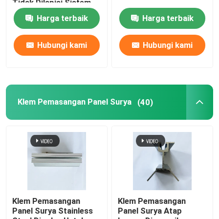
Tidak Dilapisi Sistem
Pemasangan Surya
Harga terbaik
Harga terbaik
Tanah Aluminium
Klem Pemasangan Panel Surya
Hubungi kami
Hubungi kami
Rel Pemasangan Panel Surya
Penjepit Tengah Panel Surya
Klem Pemasangan Panel Surya
(40)
Penjepit Ujung Panel Surya
Kit Sambungan Rel
Dudukan Miring Panel Surya
Klem Pemasangan
Klem Pemasangan
Panel Surya Stainless
Panel Surya Atap
Kait Atap Surya