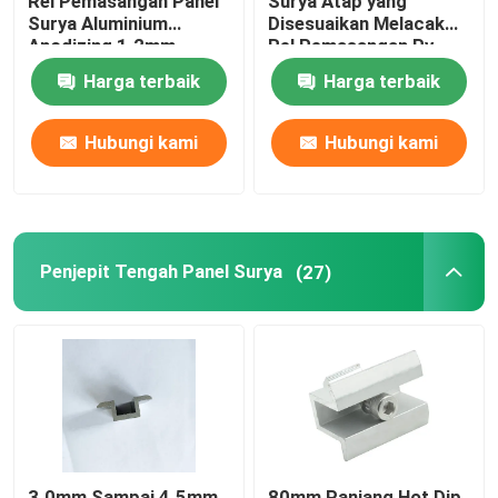
Rel Pemasangan Panel
Surya Atap yang
Surya Aluminium
Disesuaikan Melacak
Anodizing 1.2mm
Rel Pemasangan Pv
Surya Tahan Karat
Harga terbaik
Harga terbaik
Hubungi kami
Hubungi kami
Penjepit Tengah Panel Surya
(27)
3.0mm Sampai 4.5mm
80mm Panjang Hot Dip