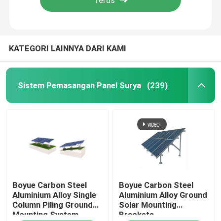
KATEGORI LAINNYA DARI KAMI
Sistem Pemasangan Panel Surya
(239)
Rumah
Boyue Carbon Steel
Boyue Carbon Steel
Produk
Aluminium Alloy Single
Aluminium Alloy Ground
Column Piling Ground
Solar Mounting
Mounting System
Brackets
Video