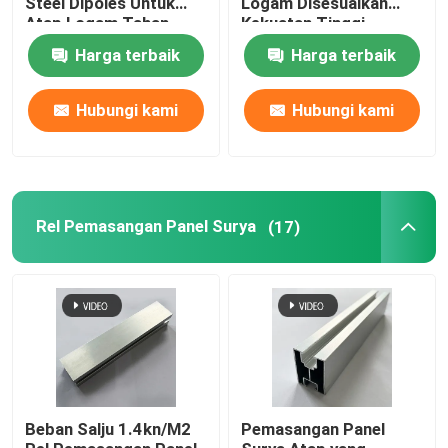
Steel Dipoles Untuk
Logam Disesuaikan
Atap Logam Tahan
Kekuatan Tinggi
Karat
Talang Atap Metal
Harga terbaik
Harga terbaik
Hubungi kami
Hubungi kami
Baki Kabel Galvanis
Plat Baja Anti Selip
Rel Pemasangan Panel Surya
(17)
Beban Salju 1.4kn/M2
Pemasangan Panel