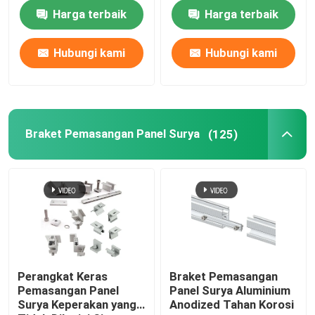
Harga terbaik
Harga terbaik
Tentang kami
Hubungi kami
Hubungi kami
Tur Pabrik
Kontrol kualitas
Braket Pemasangan Panel Surya
(125)
Hubungi kami
Permintaan Penawaran
Sistem Pemasangan Panel Surya
Perangkat Keras
Braket Pemasangan
Pemasangan Panel
Panel Surya Aluminium
Surya Keperakan yang
Anodized Tahan Korosi
Braket Pemasangan Panel Surya