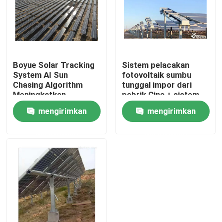
Tentang kami
Tur Pabrik
Boyue Solar Tracking
Sistem pelacakan
System AI Sun
fotovoltaik sumbu
Chasing Algorithm
tunggal impor dari
Kontrol kualitas
Meningkatkan
pabrik Cina + sistem
Produksi Listrik
pembersihan panel
mengirimkan
mengirimkan
fotovoltaik sendiri
Hubungi kami
permintaan
permintaan
Permintaan Penawaran
Sistem Pemasangan Panel Surya
Braket Pemasangan Panel Surya