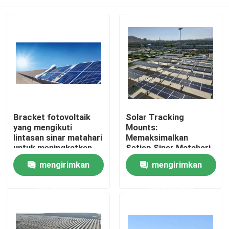
Bracket fotovoltaik
Solar Tracking
yang mengikuti
Mounts:
lintasan sinar matahari
Memaksimalkan
untuk meningkatkan
Setiap Sinar Matahari
output tenaga
Keakuratan Cerdas
Rumah
mengirimkan
mengirimkan
fotovoltaik
untuk Hasil Energi
Ultimate
permintaan
permintaan
Produk
Video