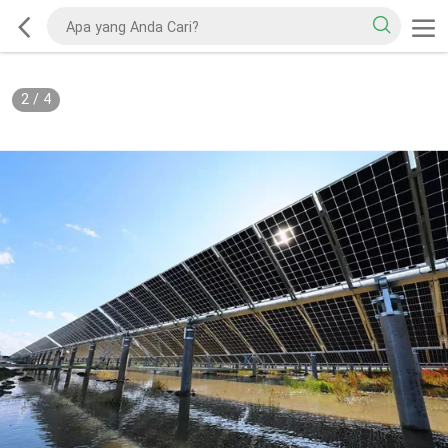
2
/
4