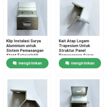
Tentang kami
Tur Pabrik
Klip Instalasi Surya
Kait Atap Logam
Kontrol kualitas
Aluminium untuk
Trapesium Untuk
Sistem Pemasangan
Struktur Panel
Stent Fotovolatik
Pemasangan Surya
Hubungi kami
Surya
Mendukung
mengirimkan
mengirimkan
Perlengkapan
Perangkat Keras
permintaan
permintaan
Permintaan Penawaran
Sistem Pemasangan Panel Surya
Braket Pemasangan Panel Surya