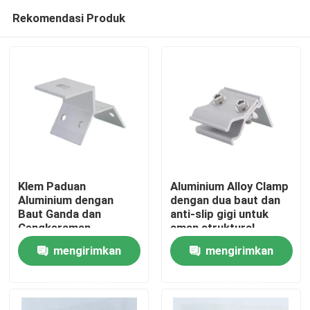
Rekomendasi Produk
Klem Paduan
Aluminium Alloy Clamp
Aluminium dengan
dengan dua baut dan
Baut Ganda dan
anti-slip gigi untuk
Rumah
Cengkeraman
aman struktural
Bergerigi untuk
Fastening Solar Roof
mengirimkan
mengirimkan
Pengencangan
Clamp
Produk
Struktural Tahan
permintaan
permintaan
Getaran Klem Atap
Surya
Video