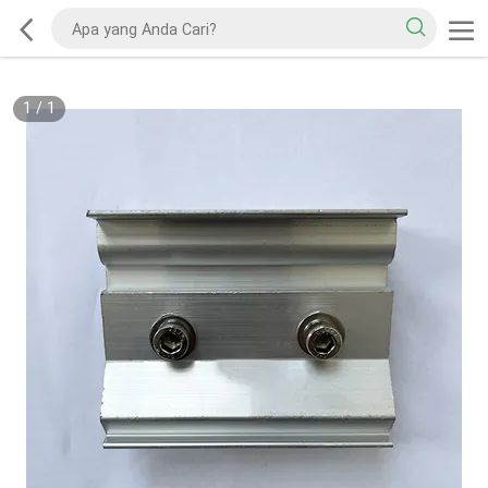
1
/
1