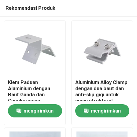
Rekomendasi Produk
Klem Paduan
Aluminium Alloy Clamp
Aluminium dengan
dengan dua baut dan
Baut Ganda dan
anti-slip gigi untuk
Rumah
Cengkeraman
aman struktural
Bergerigi untuk
Fastening Solar Roof
mengirimkan
mengirimkan
Pengencangan
Clamp
Produk
Struktural Tahan
permintaan
permintaan
Getaran Klem Atap
Surya
Video