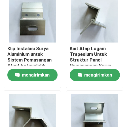
Tentang kami
Tur Pabrik
Klip Instalasi Surya
Kait Atap Logam
Kontrol kualitas
Aluminium untuk
Trapesium Untuk
Sistem Pemasangan
Struktur Panel
Stent Fotovolatik
Pemasangan Surya
Hubungi kami
Surya
Mendukung
mengirimkan
mengirimkan
Perlengkapan
Perangkat Keras
permintaan
permintaan
Permintaan Penawaran
Sistem Pemasangan Panel Surya
Braket Pemasangan Panel Surya