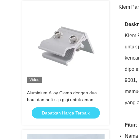
Klem Pan
Deskr
Klem 
untuk 
kencan
dipole
Video
9001, 
memud
Aluminium Alloy Clamp dengan dua
baut dan anti-slip gigi untuk aman
yang a
struktural Fastening Solar Roof Clamp
Dapatkan Harga Terbaik
Fitur:
Nama 