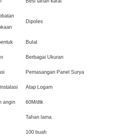
n
Besi tahan karat
obatan
Dipoles
ukaan
entuk
Bulat
an
Berbagai Ukuran
asi
Pemasangan Panel Surya
Instalasi
Atap Logam
 angin
60M/dtk
Tahan lama
100 buah