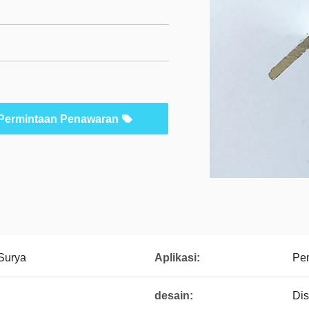
Permintaan Penawaran
Surya
Aplikasi:
Pe
desain:
Di