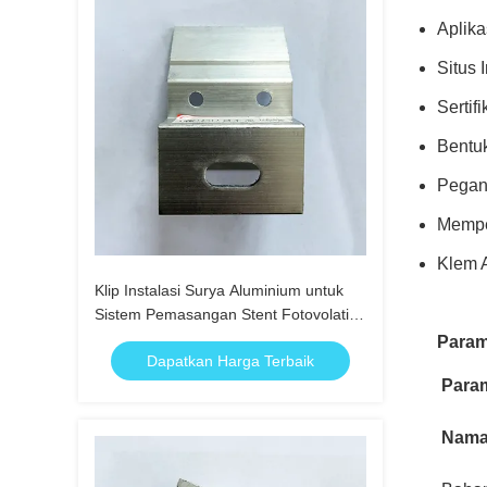
Aplik
Situs 
Sertif
Bentuk
Pegang
Memper
Klem A
Klip Instalasi Surya Aluminium untuk
Sistem Pemasangan Stent Fotovolatik
Surya
Param
Dapatkan Harga Terbaik
Para
Nama