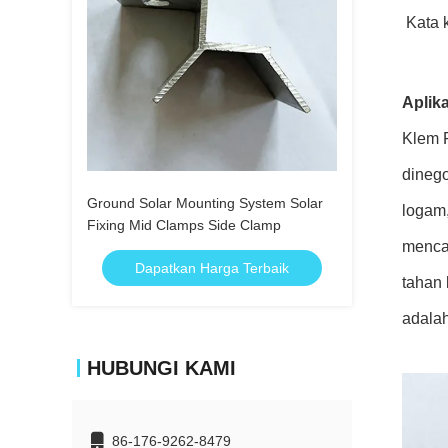
Kata 
Aplika
Klem F
dinego
Ground Solar Mounting System Solar
logam,
Fixing Mid Clamps Side Clamp
menca
Dapatkan Harga Terbaik
tahan
adalah
HUBUNGI KAMI
86-176-9262-8479