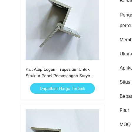
Baha
Peng
perm
Memb
Ukur
Aplik
Kait Atap Logam Trapesium Untuk
Struktur Panel Pemasangan Surya
Situs 
Mendukung Perlengkapan Perangkat
Dapatkan Harga Terbaik
Keras
Beban
Fitur
MOQ