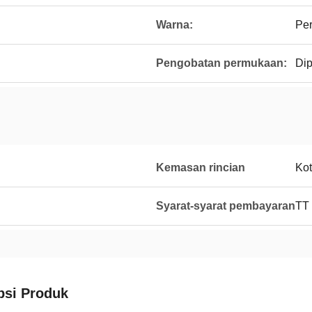
Warna:
Pe
Pengobatan permukaan:
Dip
Kemasan rincian
Kot
Syarat-syarat pembayaran
TT
psi Produk