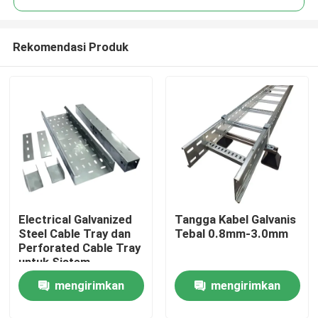
Rekomendasi Produk
Electrical Galvanized
Tangga Kabel Galvanis
Rumah
Steel Cable Tray dan
Tebal 0.8mm-3.0mm
Perforated Cable Tray
untuk Sistem
Produk
Manajemen Kabel
mengirimkan
mengirimkan
Video
permintaan
permintaan