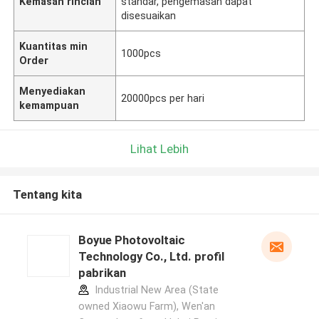
Kemasan rincian
standar, pengemasan dapat
disesuaikan
Kuantitas min
1000pcs
Order
Menyediakan
20000pcs per hari
kemampuan
Lihat Lebih
Tentang kita
Boyue Photovoltaic
Technology Co., Ltd. profil
pabrikan
Industrial New Area (State
owned Xiaowu Farm), Wen'an