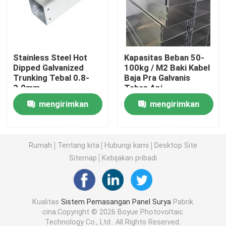
Klem Pemasangan Panel Surya
Stainless Steel Hot
Kapasitas Beban 50-
Rel Pemasangan Panel Surya
Dipped Galvanized
100kg / M2 Baki Kabel
Trunking Tebal 0.8-
Baja Pra Galvanis
3.0mm
Tahan Api
Penjepit Tengah Panel Surya
mengirimkan
mengirimkan
Penjepit Ujung Panel Surya
permintaan
permintaan
Rumah
Tentang kita
Hubungi kami
Desktop Site
Kit Sambungan Rel
Sitemap
Kebijakan pribadi
Dudukan Miring Panel Surya
Kualitas
Sistem Pemasangan Panel Surya
Pabrik
cina.Copyright © 2026 Boyue Photovoltaic
Kait Atap Surya
Technology Co., Ltd.. All Rights Reserved.