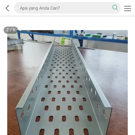
2
/
6