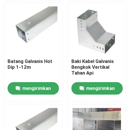
Tentang kami
Tur Pabrik
Kontrol kualitas
Batang Galvanis Hot
Baki Kabel Galvanis
Dip 1-12m
Bengkok Vertikal
Hubungi kami
Tahan Api
mengirimkan
mengirimkan
Permintaan Penawaran
permintaan
permintaan
Sistem Pemasangan Panel Surya
Braket Pemasangan Panel Surya