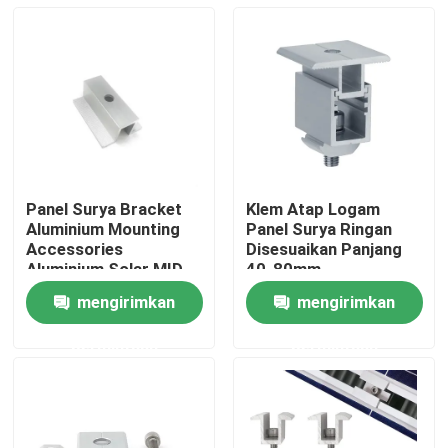
Panel Surya Bracket
Klem Atap Logam
Aluminium Mounting
Panel Surya Ringan
Accessories
Disesuaikan Panjang
Aluminium Solar MID
40-80mm
Clamp untuk Sistem
mengirimkan
mengirimkan
Energi Surya
Rumah
permintaan
permintaan
Produk
Video