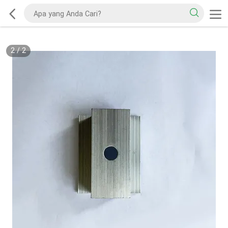
2
/
2