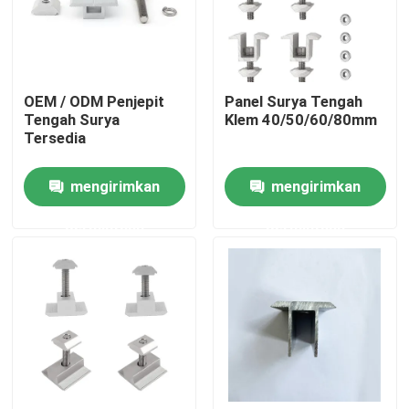
Tentang kami
OEM / ODM Penjepit
Panel Surya Tengah
Tur Pabrik
Tengah Surya
Klem 40/50/60/80mm
Tersedia
Kontrol kualitas
mengirimkan
mengirimkan
permintaan
permintaan
Hubungi kami
Permintaan Penawaran
Sistem Pemasangan Panel Surya
Braket Pemasangan Panel Surya