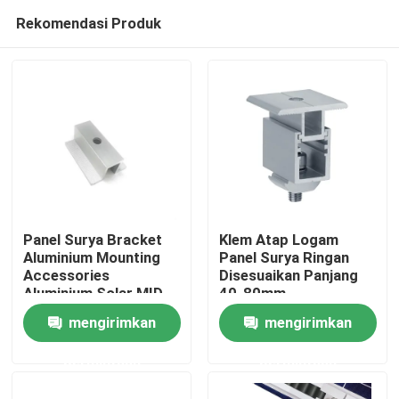
Rekomendasi Produk
Panel Surya Bracket
Klem Atap Logam
Aluminium Mounting
Panel Surya Ringan
Accessories
Disesuaikan Panjang
Rumah
Aluminium Solar MID
40-80mm
Clamp untuk Sistem
mengirimkan
mengirimkan
Energi Surya
Produk
permintaan
permintaan
Video