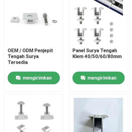
Tentang kami
Tur Pabrik
OEM / ODM Penjepit
Panel Surya Tengah
Kontrol kualitas
Tengah Surya
Klem 40/50/60/80mm
Tersedia
Hubungi kami
mengirimkan
mengirimkan
permintaan
permintaan
Permintaan Penawaran
Sistem Pemasangan Panel Surya
Braket Pemasangan Panel Surya