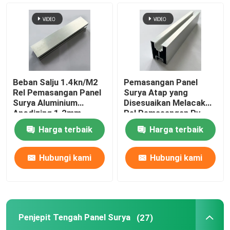
Klem Pemasangan Panel Surya
Rel Pemasangan Panel Surya
Beban Salju 1.4kn/M2
Pemasangan Panel
Penjepit Tengah Panel Surya
Rel Pemasangan Panel
Surya Atap yang
Surya Aluminium
Disesuaikan Melacak
Anodizing 1.2mm
Rel Pemasangan Pv
Surya Tahan Karat
Penjepit Ujung Panel Surya
Harga terbaik
Harga terbaik
Kit Sambungan Rel
Hubungi kami
Hubungi kami
Dudukan Miring Panel Surya
Penjepit Tengah Panel Surya
(27)
Kait Atap Surya