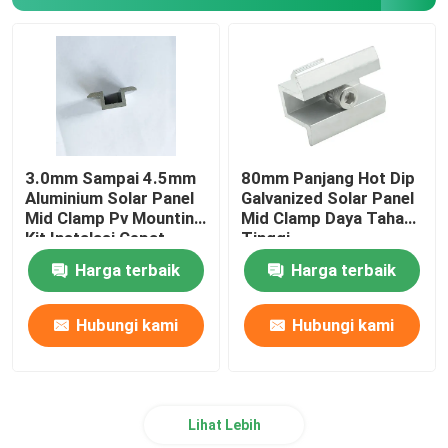
Talang Atap Metal
Baki Kabel Galvanis
Plat Baja Anti Selip
3.0mm Sampai 4.5mm
80mm Panjang Hot Dip
Aluminium Solar Panel
Galvanized Solar Panel
Mid Clamp Pv Mounting
Mid Clamp Daya Tahan
Kit Instalasi Cepat
Tinggi
Harga terbaik
Harga terbaik
Hubungi kami
Hubungi kami
Lihat Lebih