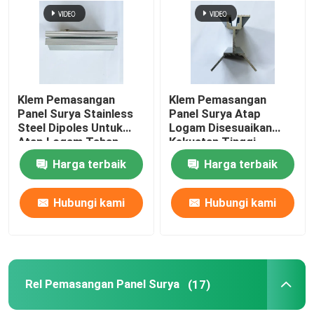
Tentang kami
Tur Pabrik
Klem Pemasangan
Klem Pemasangan
Panel Surya Stainless
Panel Surya Atap
Steel Dipoles Untuk
Logam Disesuaikan
Kontrol kualitas
Atap Logam Tahan
Kekuatan Tinggi
Karat
Harga terbaik
Harga terbaik
Hubungi kami
Hubungi kami
Hubungi kami
Permintaan Penawaran
Sistem Pemasangan Panel Surya
Rel Pemasangan Panel Surya
(17)
Braket Pemasangan Panel Surya