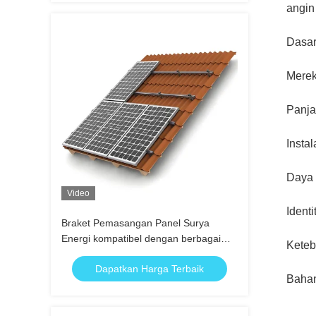
angin
Dasa
Mere
Panj
Instal
Daya 
Video
Identi
Braket Pemasangan Panel Surya
Energi kompatibel dengan berbagai
Keteb
jenis panel surya yang menyediakan
Dapatkan Harga Terbaik
solusi pemasangan yang berkelanjutan
Baha