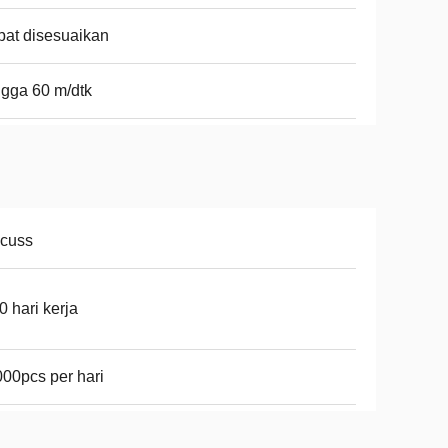
at disesuaikan
gga 60 m/dtk
scuss
0 hari kerja
00pcs per hari