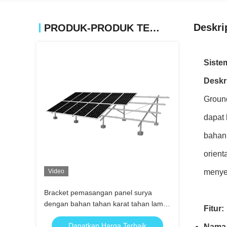
Deskri
PRODUK-PRODUK TERKAIT
Siste
Deskr
Groun
dapat 
bahan 
orient
Video
menyed
Bracket pemasangan panel surya
dengan bahan tahan karat tahan lama
Fitur:
dan layanan kustomisasi OEM untuk
Dapatkan Harga Terbaik
instalasi tenaga surya
Nama 