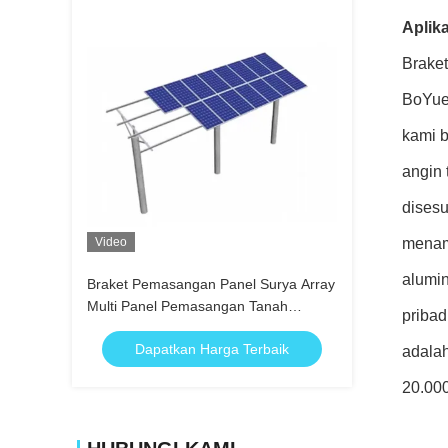
Aplika
Brake
BoYue 
kami b
angin 
disesu
Video
menam
alumi
Braket Pemasangan Panel Surya Array
Multi Panel Pemasangan Tanah
pribad
dengan Komponen Baja dan
Dapatkan Harga Terbaik
Aluminium untuk Proyek Surya
adalah
20.000