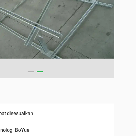
at disesuaikan
knologi BoYue