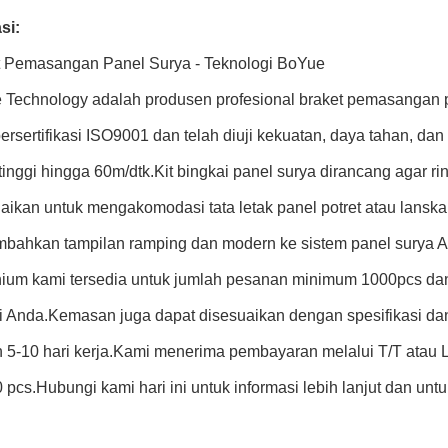
si:
t Pemasangan Panel Surya - Teknologi BoYue
Technology adalah produsen profesional braket pemasangan pa
ersertifikasi ISO9001 dan telah diuji kekuatan, daya tahan,
tinggi hingga 60m/dtk.Kit bingkai panel surya dirancang agar 
aikan untuk mengakomodasi tata letak panel potret atau lanskap
bahkan tampilan ramping dan modern ke sistem panel surya 
nium kami tersedia untuk jumlah pesanan minimum 1000pcs da
i Anda.Kemasan juga dapat disesuaikan dengan spesifikasi da
 5-10 hari kerja.Kami menerima pembayaran melalui T/T atau L
 pcs.Hubungi kami hari ini untuk informasi lebih lanjut dan u