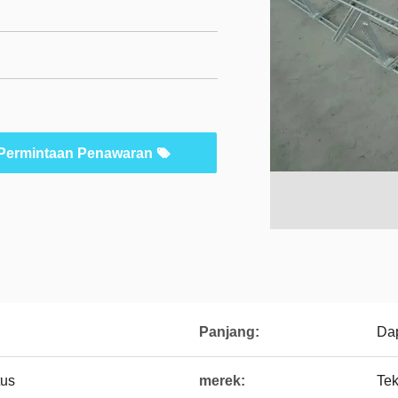
Permintaan Penawaran
Panjang:
Dap
tus
merek:
Te