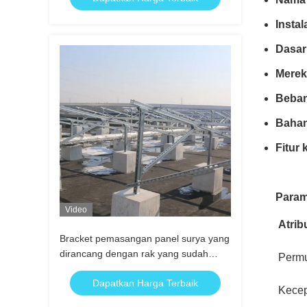
Instal
Dasar
Merek
Beban
Bahan
Fitur
Param
Video
Atrib
Bracket pemasangan panel surya yang
dirancang dengan rak yang sudah
Perm
dipasang dan balok baja kekuatan
Dapatkan Harga Terbaik
tinggi untuk dukungan dan
Kece
pemasangan yang mudah