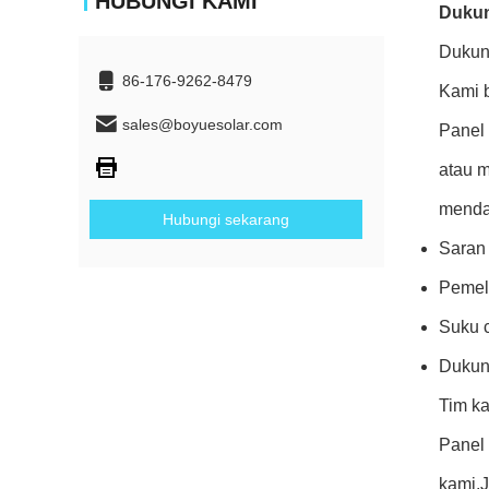
HUBUNGI KAMI
Dukun
Dukun
86-176-9262-8479
Kami 
sales@boyuesolar.com
Panel
atau 
menda
Hubungi sekarang
Saran 
Pemel
Suku 
Dukung
Tim k
Panel
kami.J