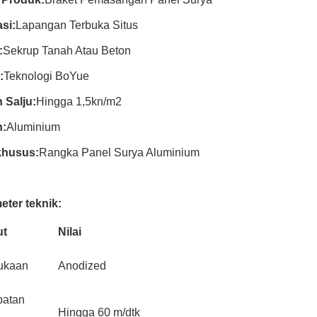
asi:
Lapangan Terbuka Situs
:
Sekrup Tanah Atau Beton
:
Teknologi BoYue
 Salju:
Hingga 1,5kn/m2
:
Aluminium
 khusus:
Rangka Panel Surya Aluminium
eter teknik:
ut
Nilai
ukaan
Anodized
patan
Hingga 60 m/dtk