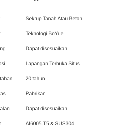
r
Sekrup Tanah Atau Beton
k
Teknologi BoYue
ang
Dapat disesuaikan
asi
Lapangan Terbuka Situs
tahan
20 tahun
tas
Pabrikan
alan
Dapat disesuaikan
n
Al6005-T5 & SUS304