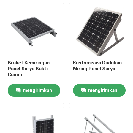
datar
Tentang kami
Tur Pabrik
Kontrol kualitas
Braket Kemiringan
Kustomisasi Dudukan
Panel Surya Bukti
Miring Panel Surya
Hubungi kami
Cuaca
mengirimkan
mengirimkan
Permintaan Penawaran
permintaan
permintaan
Sistem Pemasangan Panel Surya
Braket Pemasangan Panel Surya