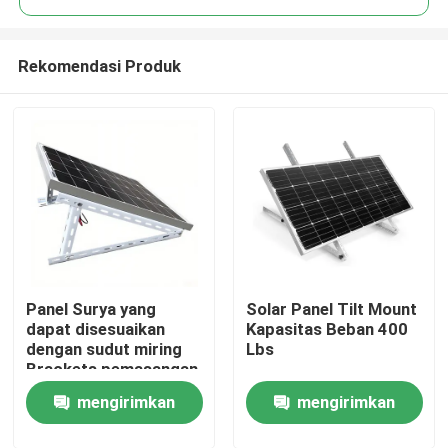
Rekomendasi Produk
Panel Surya yang
Solar Panel Tilt Mount
Rumah
dapat disesuaikan
Kapasitas Beban 400
dengan sudut miring
Lbs
Brackets pemasangan
Produk
miring Panel Surya PV
mengirimkan
mengirimkan
dinding mount untuk
dinding lantai atap
Video
permintaan
permintaan