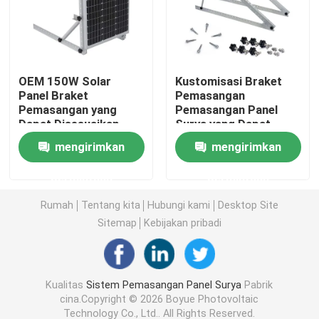
Klem Pemasangan Panel Surya
OEM 150W Solar
Kustomisasi Braket
Rel Pemasangan Panel Surya
Panel Braket
Pemasangan
Pemasangan yang
Pemasangan Panel
Dapat Disesuaikan
Surya yang Dapat
Penjepit Tengah Panel Surya
Instalasi Mudah
Disesuaikan Lipat Kaki
mengirimkan
mengirimkan
Miring
Penjepit Ujung Panel Surya
permintaan
permintaan
Rumah
Tentang kita
Hubungi kami
Desktop Site
Kit Sambungan Rel
Sitemap
Kebijakan pribadi
Dudukan Miring Panel Surya
Kualitas
Sistem Pemasangan Panel Surya
Pabrik
cina.Copyright © 2026 Boyue Photovoltaic
Kait Atap Surya
Technology Co., Ltd.. All Rights Reserved.