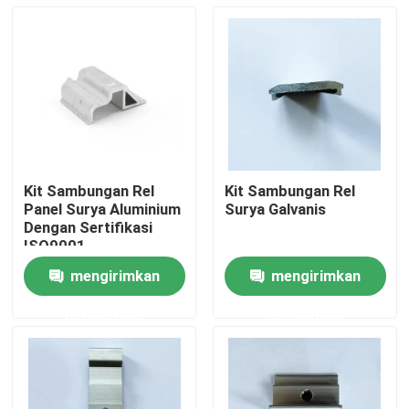
Kit Sambungan Rel
Kit Sambungan Rel
Panel Surya Aluminium
Surya Galvanis
Dengan Sertifikasi
ISO9001
mengirimkan
mengirimkan
Rumah
permintaan
permintaan
Produk
Video