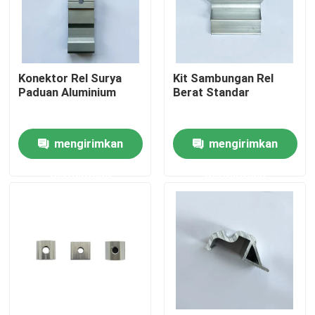
Tentang kami
Konektor Rel Surya
Kit Sambungan Rel
Tur Pabrik
Paduan Aluminium
Berat Standar
Kontrol kualitas
mengirimkan
mengirimkan
permintaan
permintaan
Hubungi kami
Permintaan Penawaran
Sistem Pemasangan Panel Surya
Braket Pemasangan Panel Surya