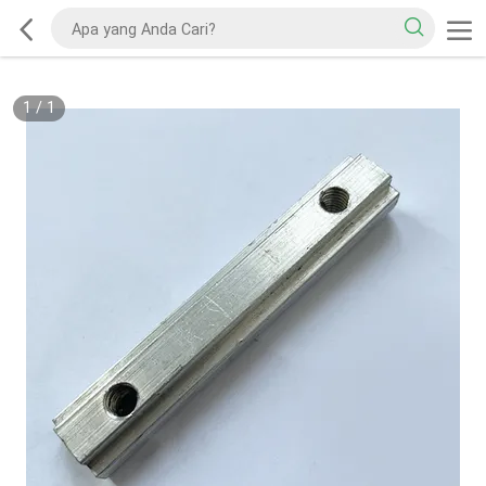
1
/
1