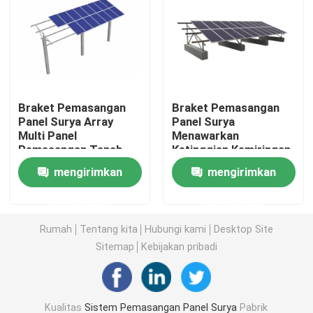
Klem Pemasangan Panel Surya
Rel Pemasangan Panel Surya
Braket Pemasangan
Braket Pemasangan
Panel Surya Array
Panel Surya
Penjepit Tengah Panel Surya
Multi Panel
Menawarkan
Pemasangan Tanah
Ketinggian Kemiringan
dengan Komponen
Tetap dan Dapat
Penjepit Ujung Panel Surya
mengirimkan
mengirimkan
Baja dan Aluminium
Disesuaikan dengan
untuk Proyek Surya
Desain Pra-Rakitan
permintaan
permintaan
Inovatif untuk
Kit Sambungan Rel
Pemasangan Modul PV
Rumah
Tentang kita
Hubungi kami
Desktop Site
Sitemap
Kebijakan pribadi
Dudukan Miring Panel Surya
Kait Atap Surya
Kualitas
Sistem Pemasangan Panel Surya
Pabrik