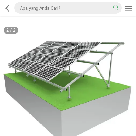
2
/
2