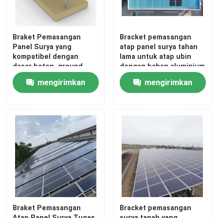
Tentang kami
Braket Pemasangan
Bracket pemasangan
Panel Surya yang
atap panel surya tahan
kompatibel dengan
lama untuk atap ubin
Tur Pabrik
dasar beton, ground
dengan bahan aluminium
bumi, dan kemiringan,
anodisasi dan
mengirimkan
mengirimkan
menyediakan solusi
kompatibilitas dengan
Kontrol kualitas
pemasangan serbaguna
berbagai panel
permintaan
permintaan
Hubungi kami
Permintaan Penawaran
Sistem Pemasangan Panel Surya
Braket Pemasangan
Bracket pemasangan
Braket Pemasangan Panel Surya
Atap Panel Surya Tugas
surya tanah yang