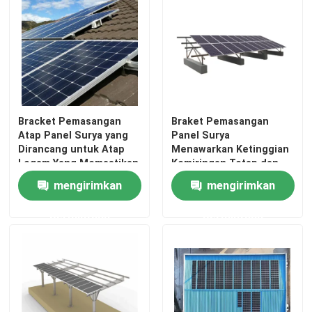
Bracket Pemasangan
Braket Pemasangan
Atap Panel Surya yang
Panel Surya
Dirancang untuk Atap
Menawarkan Ketinggian
Logam Yang Memastikan
Kemiringan Tetap dan
Pemasangan dan
Dapat Disesuaikan
mengirimkan
mengirimkan
Peningkatan
dengan Desain Pra-
Keberlanjutan Energi
Rakitan Inovatif untuk
permintaan
permintaan
Rumah
untuk Bisnis
Pemasangan Modul PV
Produk
Video