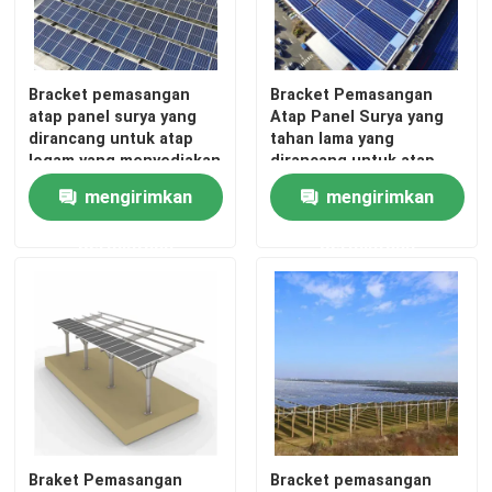
Tentang kami
Bracket pemasangan
Bracket Pemasangan
atap panel surya yang
Atap Panel Surya yang
Tur Pabrik
dirancang untuk atap
tahan lama yang
logam yang menyediakan
dirancang untuk atap
solusi pemasangan dan
logam dengan opsi kaki
mengirimkan
mengirimkan
Kontrol kualitas
menghemat waktu dan
baut gantungan yang
biaya pemasangan
memastikan
permintaan
permintaan
pemasangan dan kinerja
Hubungi kami
yang mudah
Permintaan Penawaran
Sistem Pemasangan Panel Surya
Braket Pemasangan Panel Surya
Braket Pemasangan
Bracket pemasangan