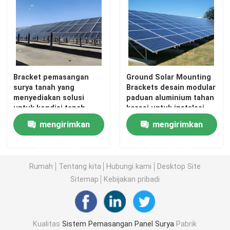
Klem Pemasangan Panel Surya
Rel Pemasangan Panel Surya
Bracket pemasangan
Ground Solar Mounting
surya tanah yang
Brackets desain modular
Penjepit Tengah Panel Surya
menyediakan solusi
paduan aluminium tahan
untuk kondisi tanah
korosi untuk instalasi
yang bervariasi dan
dan dukungan panel
mengirimkan
mengirimkan
Penjepit Ujung Panel Surya
instalasi pembangkit
surya
listrik tenaga surya PV
permintaan
permintaan
skala besar
Kit Sambungan Rel
Rumah
Tentang kita
Hubungi kami
Desktop Site
Sitemap
Kebijakan pribadi
Dudukan Miring Panel Surya
Kait Atap Surya
Kualitas
Sistem Pemasangan Panel Surya
Pabrik