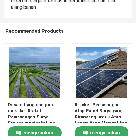
dipertimbangkan termasuk pemeliharaan dan daur
ulang bahan.
Recommended Products
Rumah
Desain tiang dan pos
Bracket Pemasangan
unik dari Braket
Atap Panel Surya yang
Produk
Pemasangan Surya
Dirancang untuk Atap
Ground meningkatkan
Logam Yang Memastikan
kemampuan beradaptasi
Pemasangan dan
mengirimkan
mengirimkan
Video
dengan tanah dan
Peningkatan