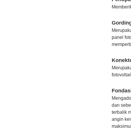
Memberik
Gordin
Merupaka
panel fo
memperba
Konekt
Merupaka
fotovoltai
Fondasi
Mengadop
dan sebe
terbalik
angin ke
maksimum