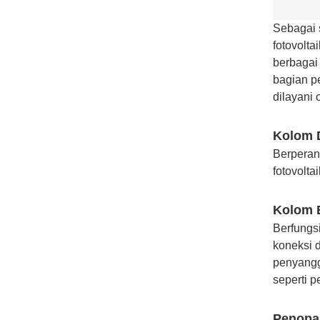
Sebagai s
fotovolta
berbagai
bagian p
dilayani 
Kolom 
Berperan
fotovolta
Kolom 
Berfungs
koneksi 
penyangg
seperti p
Penopa