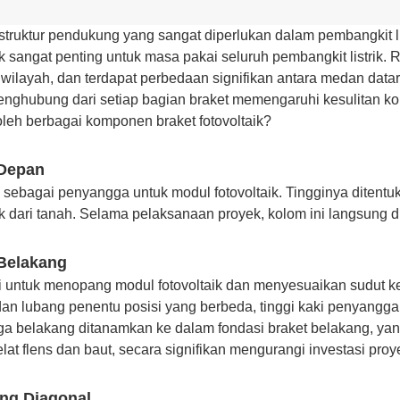
truktur pendukung yang sangat diperlukan dalam pembangkit lis
ik sangat penting untuk masa pakai seluruh pembangkit listrik. R
 wilayah, dan terdapat perbedaan signifikan antara medan datar
enghubung dari setiap bagian braket memengaruhi kesulitan ko
oleh berbagai komponen braket fotovoltaik?
Depan
 sebagai penyangga untuk modul fotovoltaik. Tingginya ditent
ik dari tanah. Selama pelaksanaan proyek, kolom ini langsung 
Belakang
i untuk menopang modul fotovoltaik dan menyesuaikan sudut 
dan lubang penentu posisi yang berbeda, tinggi kaki penyangg
a belakang ditanamkan ke dalam fondasi braket belakang, 
elat flens dan baut, secara signifikan mengurangi investasi pro
ng Diagonal