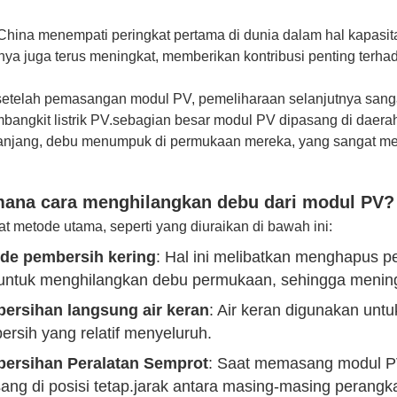
, China menempati peringkat pertama di dunia dalam hal kapasi
Vnya juga terus meningkat, memberikan kontribusi penting terhad
etelah pemasangan modul PV, pemeliharaan selanjutnya sangat
bangkit listrik PV.sebagian besar modul PV dipasang di daer
anjang, debu menumpuk di permukaan mereka, yang sangat memp
ana cara menghilangkan debu dari modul PV?
t metode utama, seperti yang diuraikan di bawah ini:
de pembersih kering
: Hal ini melibatkan menghapus 
 untuk menghilangkan debu permukaan, sehingga meningk
ersihan langsung air keran
: Air keran digunakan un
rsih yang relatif menyeluruh.
ersihan Peralatan Semprot
: Saat memasang modul PV
ang di posisi tetap.jarak antara masing-masing perangk