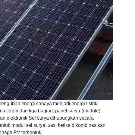
 mengubah energi cahaya menjadi energi listrik
 terdiri dari tiga bagian: panel surya (module),
ian elektronik.Sel surya dihubungkan secara
tuk modul sel surya luas; ketika dikombinasikan
enaga PV terbentuk.