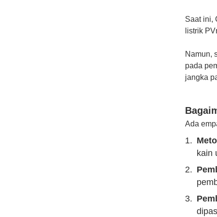
Saat ini
listrik P
Namun, s
pada pem
jangka p
Bagaim
Ada empa
Meto
kain
Pemb
pembe
Pemb
dipas