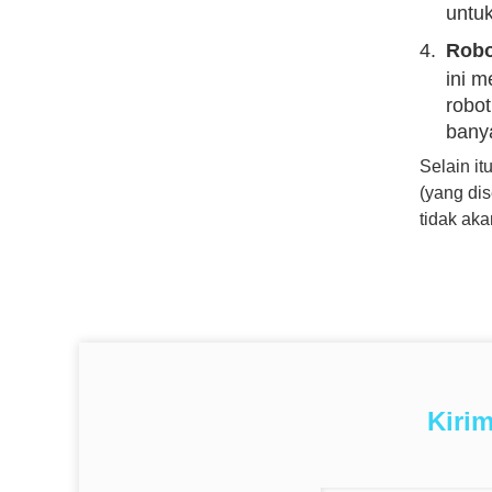
untu
Robo
ini 
robot
bany
Selain it
(yang di
tidak aka
Kiri