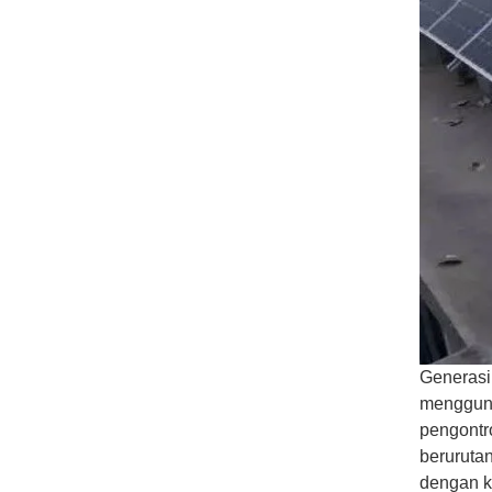
Generasi 
menggunak
pengontr
beruruta
dengan k