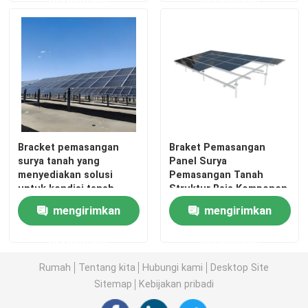
Klem Pemasangan Panel Surya
Rel Pemasangan Panel Surya
Penjepit Tengah Panel Surya
Bracket pemasangan
Braket Pemasangan
surya tanah yang
Panel Surya
Penjepit Ujung Panel Surya
menyediakan solusi
Pemasangan Tanah
untuk kondisi tanah
Struktur Baja Komponen
yang bervariasi dan
Aluminium Cocok untuk
Kit Sambungan Rel
mengirimkan
mengirimkan
instalasi pembangkit
Pembangkit Listrik
listrik tenaga surya PV
Tenaga Surya Skala
permintaan
permintaan
skala besar
Kecil dan Besar
Dudukan Miring Panel Surya
Rumah
Tentang kita
Hubungi kami
Desktop Site
Sitemap
Kebijakan pribadi
Kait Atap Surya