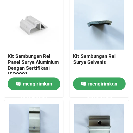
Kit Sambungan Rel
Kit Sambungan Rel
Panel Surya Aluminium
Surya Galvanis
Dengan Sertifikasi
ISO9001
mengirimkan
mengirimkan
Rumah
permintaan
permintaan
Produk
Video