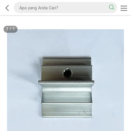
1
/
1