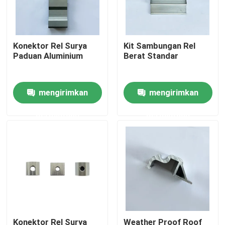
Tentang kami
Konektor Rel Surya
Kit Sambungan Rel
Paduan Aluminium
Berat Standar
Tur Pabrik
mengirimkan
mengirimkan
Kontrol kualitas
permintaan
permintaan
Hubungi kami
Permintaan Penawaran
Sistem Pemasangan Panel Surya
Braket Pemasangan Panel Surya
Konektor Rel Surya
Weather Proof Roof