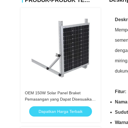
PRODUK-PRODUK TERKAIT
Deskr
Memper
semen.
dengan
mirin
dukung
Fitur:
OEM 150W Solar Panel Braket
Pemasangan yang Dapat Disesuaikan
Nama 
Instalasi Mudah
Dapatkan Harga Terbaik
Sudut
Warna