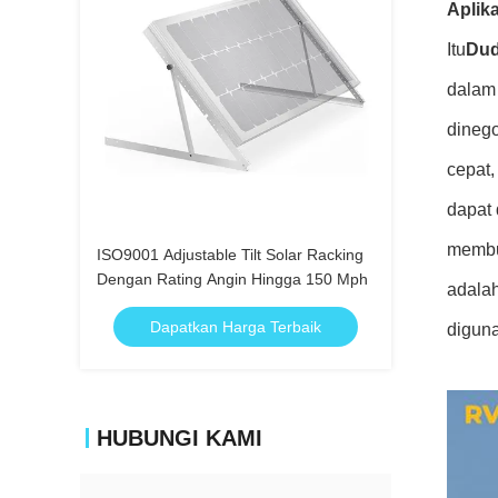
Aplika
Itu
Dud
dalam 
dinego
cepat
dapat 
membu
ISO9001 Adjustable Tilt Solar Racking
Dengan Rating Angin Hingga 150 Mph
adalah
Dapatkan Harga Terbaik
diguna
HUBUNGI KAMI