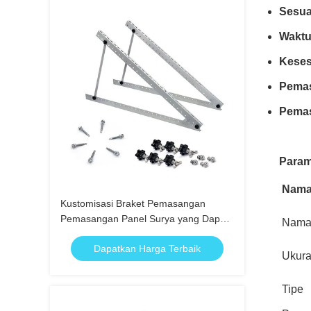
Sesua
Waktu 
Keses
Pemas
Pemas
Param
Nam
Kustomisasi Braket Pemasangan
Pemasangan Panel Surya yang Dapat
Nama
Disesuaikan Lipat Kaki Miring
Dapatkan Harga Terbaik
Ukura
Tipe