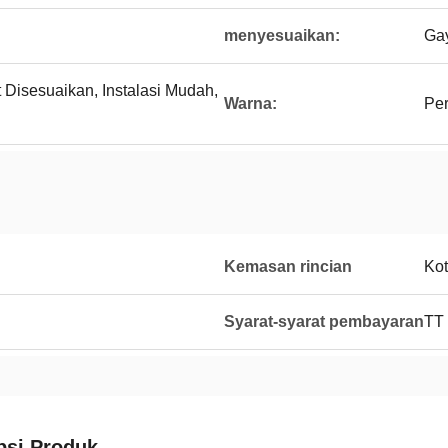
menyesuaikan:
Ga
t Disesuaikan, Instalasi Mudah,
Warna:
Pe
Kemasan rincian
Kot
Syarat-syarat pembayaran
TT
psi Produk